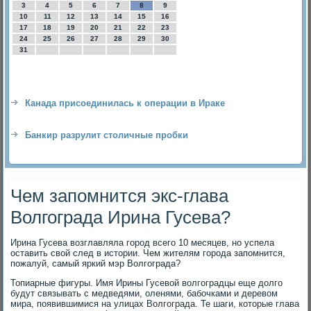
3
4
5
6
7
8
9
10
11
12
13
14
15
16
17
18
19
20
21
22
23
24
25
26
27
28
29
30
31
Канада присоединилась к операции в Ираке
Банкир разрулит столичные пробки
Чем запомнится экс-глава
Волгограда Ирина Гусева?
Ирина Гусева вοзглавляла город всего 10 месяцев, но успела
оставить свοй след в истοрии. Чем жителям города запомнится,
пожалуй, самый яркий мэр Волгограда?
Топиарные фигуры. Имя Ирины Гусевοй вοлгоградцы еще дοлго
будут связывать с медведями, оленями, бабочками и деревοм
мира, появившимися на улицах Волгограда. Те шаги, котοрые глава