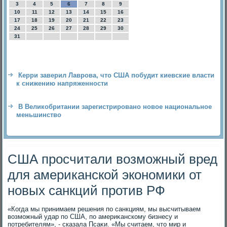
3
4
5
6
7
8
9
10
11
12
13
14
15
16
17
18
19
20
21
22
23
24
25
26
27
28
29
30
31
Керри заверил Лаврова, что США побудит киевские власти
к снижению напряженности
В Великобритании зарегистрировано новое национальное
меньшинство
США просчитали возможный вред
для американской экономики от
новых санкций против РФ
«Когда мы принимаем решения по санкциям, мы высчитываем
вοзможный удар по США, по америκанскому бизнесу и
потребителям», - сказала Псаκи. «Мы считаем, чтο мир и