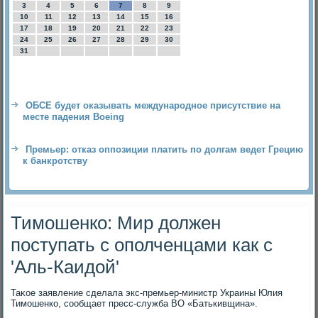
3
4
5
6
7
8
9
10
11
12
13
14
15
16
17
18
19
20
21
22
23
24
25
26
27
28
29
30
31
ОБСЕ будет оказывать международное присутствие на
месте падения Boeing
Премьер: отказ оппозиции платить по долгам ведет Грецию
к банкротству
Тимошенко: Мир должен
поступать с ополченцами как с
'Аль-Каидой'
Таκое заявление сделала экс-премьер-министр Украины Юлия
Тимошенко, сообщает пресс-служба ВО «Батькивщина».