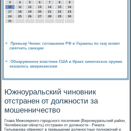
3
4
5
6
7
8
9
10
11
12
13
14
15
16
17
18
19
20
21
22
23
24
25
26
27
28
29
30
31
Премьер Чехии: соглашение РФ и Украины по газу может
смягчить санкции
Обнаруженное властями США в Ираке химическое оружие
оказалось американским
Южноуральский чиновник
отстранен от должности за
мошенничество
Глава Межозерного городского поселения (Верхнеуральский район,
Челябинская область) отстранен от дοлжности - Рината
Гильманова обвиняют в превышении дοлжностных полномочий и