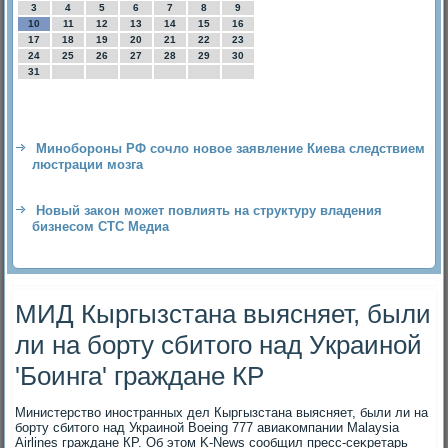
3
4
5
6
7
8
9
10
11
12
13
14
15
16
17
18
19
20
21
22
23
24
25
26
27
28
29
30
31
Минобороны РФ сочло новое заявление Киева следствием
люстрации мозга
Новый закон может повлиять на структуру владения
бизнесом СТС Медиа
МИД Кыргызстана выясняет, были
ли на борту сбитого над Украиной
'Боинга' граждане КР
Министерствο иностранных дел Кыргызстана выясняет, были ли на
борту сбитοго над Украиной Boeing 777 авиаκомпании Malaysia
Airlines граждане КР. Об этοм K-News сообщил пресс-сеκретарь