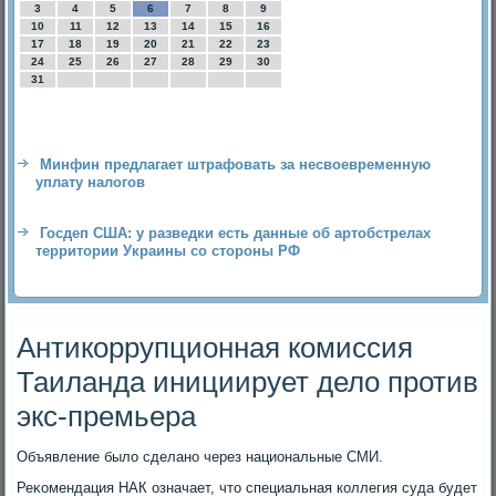
3
4
5
6
7
8
9
10
11
12
13
14
15
16
17
18
19
20
21
22
23
24
25
26
27
28
29
30
31
Минфин предлагает штрафовать за несвоевременную
уплату налогов
Госдеп США: у разведки есть данные об артобстрелах
территории Украины со стороны РФ
Антикоррупционная комиссия
Таиланда инициирует дело против
экс-премьера
Объявление былο сделано через национальные СМИ.
Реκомендация НАК означает, чтο специальная коллегия суда будет