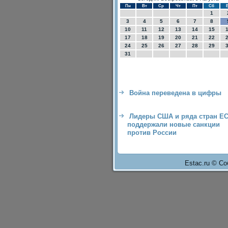
Пн
Вт
Ср
Чт
Пт
Сб
1
3
4
5
6
7
8
10
11
12
13
14
15
17
18
19
20
21
22
24
25
26
27
28
29
31
Война переведена в цифры
Лидеры США и ряда стран Е
поддержали новые санкции
против России
Estac.ru © Со