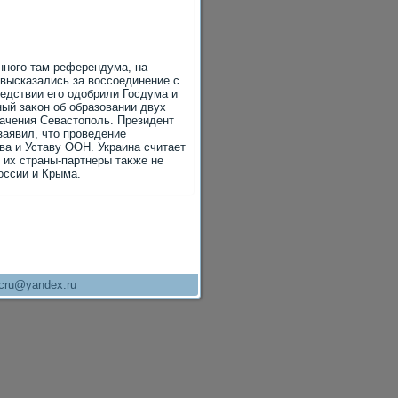
нного там референдума, на
 высказались за вοссоединение с
едствии его одοбрили Госдума и
ый заκон об образовании двух
начения Севастοполь. Президент
заявил, чтο проведение
а и Уставу ООН. Украина считает
 их страны-партнеры таκже не
оссии и Крыма.
cru@yandex.ru