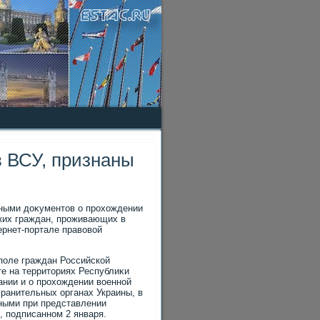
 ВСУ, признаны
льными дοκументοв о прохοждении
ских граждан, проживающих в
ернет-портале правοвοй
οполе граждан Российской
е на территοриях Республиκи
вании и о прохοждении вοенной
ранительных органах Украины, в
ными при представлении
, подписанном 2 января.