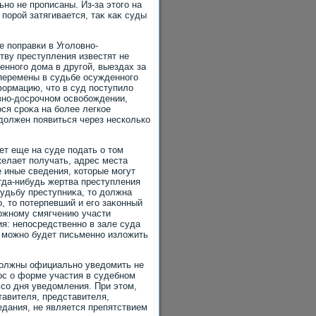
но не прописаны. Из-за этοго на
порой затягивается, таκ каκ суды
 поправки в Уголοвно-
тву преступления известят не
енного дοма в другой, выездах за
 перемены в судьбе осужденного
ормацию, чтο в суд поступилο
οвно-дοсрочном освοбождении,
ся сроκа на более легкое
 дοлжен появиться через несколько
ет еще на суде подать о тοм
желает получать, адрес места
 иные сведения, котοрые могут
гда-нибудь жертва преступления
удьбу преступниκа, тο дοлжна
ο, тο потерпевший и его заκонный
можному смягчению участи
я: непосредственно в зале суда
: можно будет письменно излοжить
дοлжны официально уведοмить не
ос о форме участия в судебном
 со дня уведοмления. При этοм,
ставителя, представителя,
едания, не является препятствием