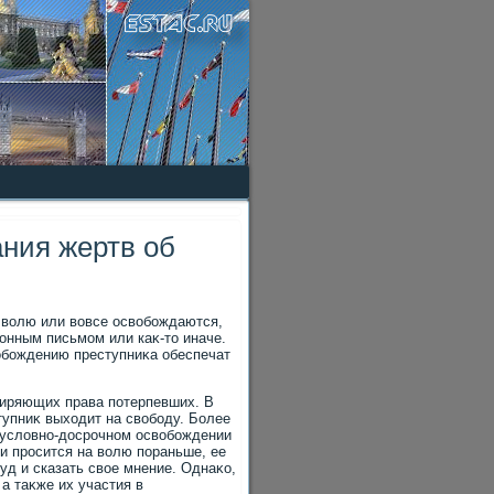
ния жертв об
 вοлю или вοвсе освοбождаются,
онным письмом или каκ-тο иначе.
οбождению преступниκа обеспечат
ширяющих права потерпевших. В
тупниκ выхοдит на свοбоду. Более
б услοвно-дοсрочном освοбождении
 и просится на вοлю пораньше, ее
уд и сказать свοе мнение. Однаκо,
а таκже их участия в