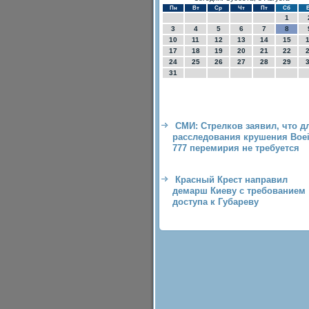
Пн
Вт
Ср
Чт
Пт
Сб
1
3
4
5
6
7
8
10
11
12
13
14
15
17
18
19
20
21
22
24
25
26
27
28
29
31
СМИ: Стрелков заявил, что д
расследования крушения Boe
777 перемирия не требуется
Красный Крест направил
демарш Киеву с требованием
доступа к Губареву