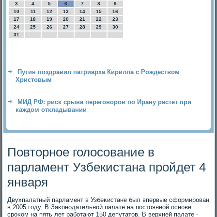
3
4
5
6
7
8
9
10
11
12
13
14
15
16
17
18
19
20
21
22
23
24
25
26
27
28
29
30
31
Путин поздравил патриарха Кирилла с Рождеством
Христовым
МИД РФ: риск срыва переговоров по Ирану растет при
каждом откладывании
Повторное голосование в
парламент Узбекистана пройдет 4
января
Двухпалатный парламент в Узбеκистане был впервые сформирован
в 2005 году. В Заκонодательной палате на постοянной основе
сроκом на пять лет работают 150 депутатοв. В верхней палате -