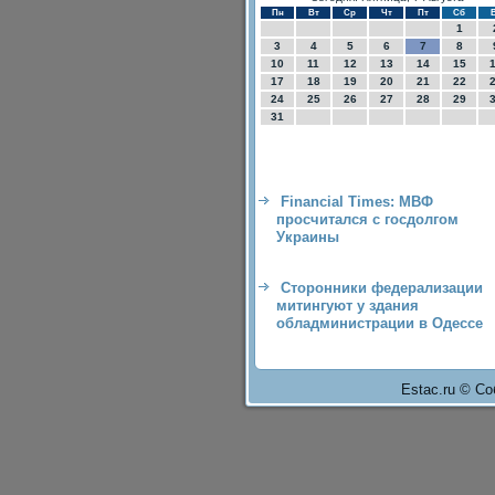
Пн
Вт
Ср
Чт
Пт
Сб
1
3
4
5
6
7
8
10
11
12
13
14
15
17
18
19
20
21
22
24
25
26
27
28
29
31
Financial Times: МВФ
просчитался с госдолгом
Украины
Сторонники федерализации
митингуют у здания
обладминистрации в Одессе
Estac.ru © Со