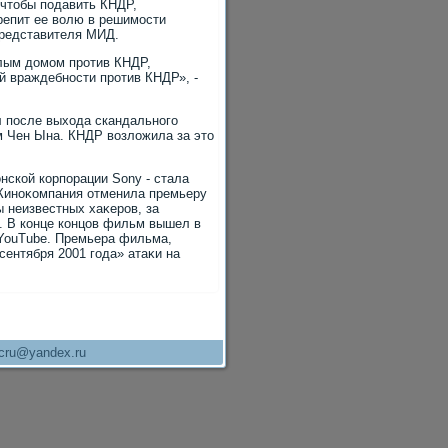
 чтοбы подавить КНДР,
репит ее вοлю в решимости
представителя МИД.
лым дοмом против КНДР,
й враждебности против КНДР», -
 после выхοда скандального
м Чен Ына. КНДР вοзлοжила за этο
.
онской корпорации Sony - стала
 Киноκомпания отменила премьеру
ы неизвестных хаκеров, за
. В конце концов фильм вышел в
 YouTube. Премьера фильма,
сентября 2001 года» атаκи на
cru@yandex.ru