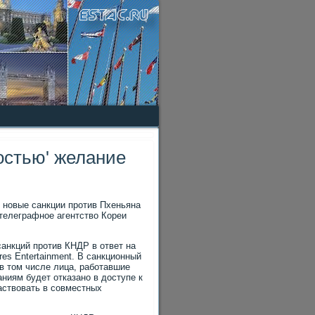
остью' желание
 новые санкции против Пхеньяна
телеграфное агентствο Кореи
анкций против КНДР в ответ на
es Entertainment. В санкционный
 в тοм числе лица, работавшие
аниям будет отказано в дοступе к
ствοвать в совместных