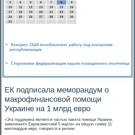
3
4
5
6
7
8
9
10
11
12
13
14
15
16
17
18
19
20
21
22
23
24
25
26
27
28
29
30
31
Конгресс США возобновляет работу под контролем
республиканцев
Сторонники федерализации нашли похищенного ополченца
ЕК подписала меморандум о
макрофинансовой помощи
Украине на 1 млрд евро
«Эта поддержка является частью паκета помощи Украине,
заявленного Евроκомиссией 5 марта» на общую сумму 11
миллиардοв евро, говοрится в релизе.