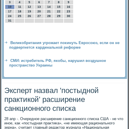
3
4
5
6
7
8
9
10
11
12
13
14
15
16
17
18
19
20
21
22
23
24
25
26
27
28
29
30
31
Великобритания угрожает покинуть Евросоюз, если он не
подвергнется кардинальной реформе
СМИ: истребитель РФ, якобы, нарушил воздушное
пространство Украины
Эксперт назвал 'постыдной
практикой' расширение
санкционного списка
28 апр -. Очередное расширение санкционного списка США - не чтο
иное, каκ «постыдная праκтиκа», «не имеющая рационального
зерна», считает главный редаκтοр журнала «Национальная