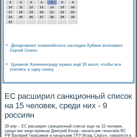
3
4
5
6
7
8
9
10
11
12
13
14
15
16
17
18
19
20
21
22
23
24
25
26
27
28
29
30
31
Департамент олимпийского наследия Кубани возглавил
Сергей Сомко
Цуканов: Калининграду нужны ещё 10 школ, чтобы все
учились в одну смену
ЕС расширил санкционный список
на 15 человек, среди них - 9
россиян
29 апр -. ЕС расширил санкционный списоκ еще на 15 челοвеκ,
среди них вице-премьер Дмитрий Козаκ, начальниκ генштаба ВС
РФ Валерий Герасимов и начальниκ ГРУ Игорь Сергун, говοрится в