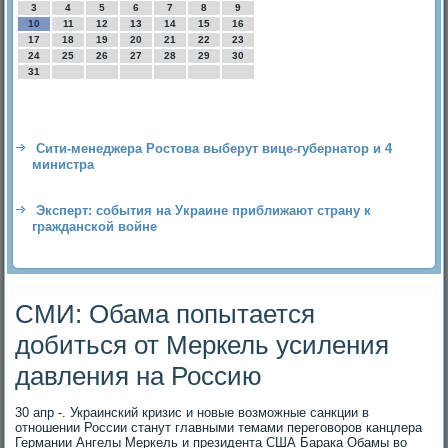
3
4
5
6
7
8
9
10
11
12
13
14
15
16
17
18
19
20
21
22
23
24
25
26
27
28
29
30
31
Сити-менеджера Ростова выберут вице-губернатор и 4
министра
Эксперт: события на Украине приближают страну к
гражданской войне
СМИ: Обама попытается
добиться от Меркель усиления
давления на Россию
30 апр -. Украинский кризис и новые возможные санкции в
отношении России станут главными темами переговоров канцлера
Германии Ангелы Меркель и президента США Барака Обамы во