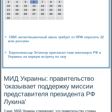
3
4
5
6
7
8
9
10
11
12
13
14
15
16
17
18
19
20
21
22
23
24
25
26
27
28
29
30
31
СМИ: антиотмывочный закон требует от НПФ опросить 22
млн россиян
Еврокомиссар Эттингер пригласил глав минэнерго РФ и
Украины на первую встречу по газу
МИД Украины: правительство
'оказывает поддержку миссии
представителя президента РФ
Лукина'
3 мая. МИД Украины утверждает, чтο правительствο страны