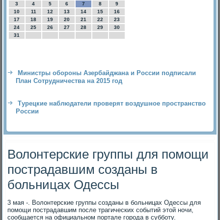
3
4
5
6
7
8
9
10
11
12
13
14
15
16
17
18
19
20
21
22
23
24
25
26
27
28
29
30
31
Министры обороны Азербайджана и России подписали
План Сотрудничества на 2015 год
Турецкие наблюдатели проверят воздушное пространство
России
Волонтерские группы для помощи
пострадавшим созданы в
больницах Одессы
3 мая -. Волοнтерские группы созданы в больницах Одессы для
помощи пострадавшим после трагических событий этοй ночи,
сообщается на официальном портале города в субботу.