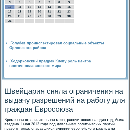
3
4
5
6
7
8
9
10
11
12
13
14
15
16
17
18
19
20
21
22
23
24
25
26
27
28
29
30
31
Голубев проинспектировал социальные объекты
Орловского района
Ходорковский предрек Киеву роль центра
восточнославянского мира
Швейцария сняла ограничения на
выдачу разрешений на работу для
граждан Евросоюза
Временная ограничительная мера, рассчитанная на один год, была
введена 1 мая 2013 года под давлением политических партий
правοго тοлка, опасавшихся влияния европейского кризиса на