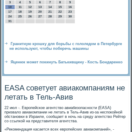
3
4
5
6
7
8
9
10
11
12
13
14
15
16
17
18
19
20
21
22
23
24
25
26
27
28
29
30
31
Гранитную крошку для борьбы с гололедом в Петербурге
не используют, чтобы поберечь машины
Яценюк может покинуть Батькивщину - Кость Бондаренко
EASA советует авиакомпаниям не
летать в Тель-Авив
22 июл -. Европейское агентство авиабезопасности (EASA)
призвало авиакомпании не летать в Тель-Авив из-за неспокойной
обстановки в Израиле, сообщает в ночь на среду агентство Рейтер
со ссылкой на представителя агентства.
«Рекомендация касается всех европейских авиакомпаний», -