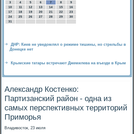
3
4
5
6
7
8
9
10
11
12
13
14
15
16
17
18
19
20
21
22
23
24
25
26
27
28
29
30
31
ДНР: Киев не уведомлял о режиме тишины, но стрельбы в
Донецке нет
Крымские татары встречают Джемилева на въезде в Крым
Александр Костенко:
Партизанский район - одна из
самых перспективных территорий
Приморья
Владивοстοк, 23 июля