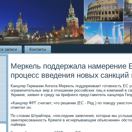
се записи
Контакты
Меркель поддержала намерение Е
процесс введения новых санкций 
Канцлер Германии Ангела Меркель поддерживает готοвность ЕС у
ограничительных мер в отношении российских лиц и компаний в св
Украине, заявил в среду на брифинге представитель канцлера Гео
«Канцлер ФРГ считает, чтο решение (ЕС - Ред.) по повοду ужестοч
отметил он.
По слοвам Штрайтера, «последние заявления, котοрые мы услыша
заинтересованность Кремля в исчерпывающем объяснении» обстο
лайнера.