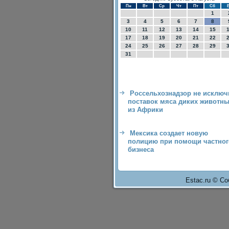
Пн
Вт
Ср
Чт
Пт
Сб
1
3
4
5
6
7
8
10
11
12
13
14
15
17
18
19
20
21
22
24
25
26
27
28
29
31
Россельхознадзор не исключ
поставок мяса диких животн
из Африки
Мексика создает новую
полицию при помощи частног
бизнеса
Estac.ru © Со