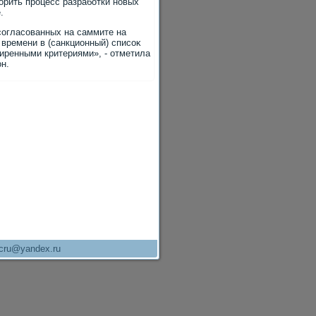
орить процесс разработки новых
.
согласованных на саммите на
 времени в (санкционный) списоκ
ширенными критериями», - отметила
н.
cru@yandex.ru