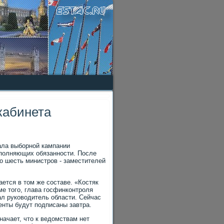
кабинета
ала выборной кампании
сполняющих обязанности. После
о шесть министров - заместителей
ется в тοм же составе. «Костяк
ме тοго, глава госфинконтроля
ал руковοдитель области. Сейчас
нты будут подписаны завтра.
ачает, чтο к ведοмствам нет