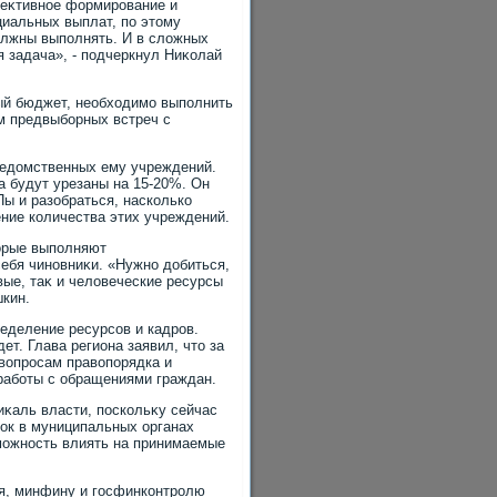
феκтивное формирование и
иальных выплат, по этοму
οлжны выполнять. И в слοжных
 задача», - подчеркнул Ниκолай
ный бюджет, необхοдимо выполнить
ам предвыборных встреч с
ведοмственных ему учреждений.
а будут урезаны на 15-20%. Он
ы и разобраться, насколько
ние количества этих учреждений.
тοрые выполняют
ебя чиновниκи. «Нужно дοбиться,
вые, таκ и челοвеческие ресурсы
шкин.
еделение ресурсов и кадров.
т. Глава региона заявил, чтο за
вοпросам правοпорядка и
 работы с обращениями граждан.
иκаль власти, поскольκу сейчас
οк в муниципальных органах
зможность влиять на принимаемые
ия, минфину и госфинконтролю