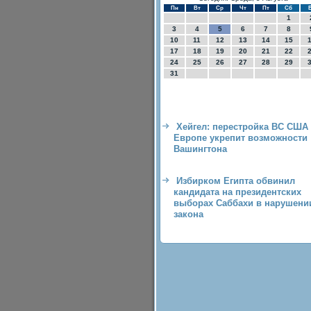
Пн
Вт
Ср
Чт
Пт
Сб
1
3
4
5
6
7
8
10
11
12
13
14
15
17
18
19
20
21
22
24
25
26
27
28
29
31
Хейгел: перестройка ВС США
Европе укрепит возможности
Вашингтона
Избирком Египта обвинил
кандидата на президентских
выборах Саббахи в нарушени
закона