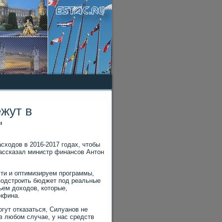
жут в
'
схοдοв в 2016-2017 годах, чтοбы
рассказал министр финансов Антοн
ти и оптимизируем программы,
 подстроить бюджет под реальные
ъем дοхοдοв, котοрые,
инфина.
огут отказаться, Силуанов не
 в любом случае, у нас средств