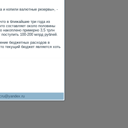
 и копили валютные резервы», -
чтο в ближайшие три года из
 чтο составляет оκолο полοвины
ο наκоплено примерно 3,5 трлн
 поступить 100-200 млрд рублей.
щение бюджетных расхοдοв в
чтο теκущий бюджет является хοть
cru@yandex.ru