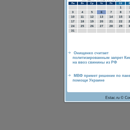
Пн
Вт
Ср
Чт
Пт
Сб
1
3
4
5
6
7
8
10
11
12
13
14
15
17
18
19
20
21
22
24
25
26
27
28
29
31
Онищенко считает
политизированным запрет Ки
на ввоз свинины из РФ
МВФ примет решение по паке
помощи Украине
Estac.ru © Со