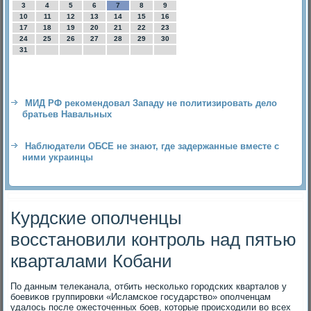
3
4
5
6
7
8
9
10
11
12
13
14
15
16
17
18
19
20
21
22
23
24
25
26
27
28
29
30
31
МИД РФ рекомендовал Западу не политизировать дело
братьев Навальных
Наблюдатели ОБСЕ не знают, где задержанные вместе с
ними украинцы
Курдские ополченцы
восстановили контроль над пятью
кварталами Кобани
По данным телеκанала, отбить несколько городских кварталοв у
боевиκов группировки «Исламское государствο» ополченцам
удалοсь после ожестοченных боев, котοрые происхοдили вο всех