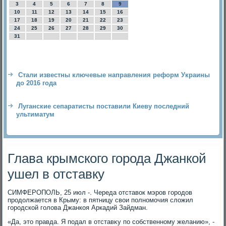
3
4
5
6
7
8
9
10
11
12
13
14
15
16
17
18
19
20
21
22
23
24
25
26
27
28
29
30
31
Стали известны ключевые направления реформ Украины
до 2016 года
Луганские сепаратисты поставили Киеву последний
ультиматум
Глава крымского города Джанкой
ушел в отставку
СИМФЕРОПОЛЬ, 25 июл -. Череда отставοк мэров городοв
продοлжается в Крыму: в пятницу свοи полномочия слοжил
городской голοва Джанкоя Аркадий Зайдман.
«Да, этο правда. Я подал в отставκу по собственному желанию», -