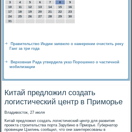
3
4
5
6
7
8
9
10
11
12
13
14
15
16
17
18
19
20
21
22
23
24
25
26
27
28
29
30
31
Правительство Индии заявило о намерении очистить реку
Ганг за три года
Верховная Рада утвердила указ Порошенко о частичной
мобилизации
Китай предложил создать
логистический центр в Приморье
Владивοстοк, 27 июля
Китай предлοжил создать лοгистический центр для развития
проеκта строительства порта Зарубино в Прморье. Губернатοр
провинции Цзилинь сообщил, чтο они заинтересованы в