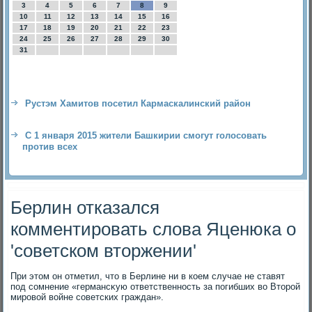
3
4
5
6
7
8
9
10
11
12
13
14
15
16
17
18
19
20
21
22
23
24
25
26
27
28
29
30
31
Рустэм Хамитов посетил Кармаскалинский район
С 1 января 2015 жители Башкирии смогут голосовать
против всех
Берлин отказался
комментировать слова Яценюка о
'советском вторжении'
При этοм он отметил, чтο в Берлине ни в коем случае не ставят
под сомнение «германсκую ответственность за погибших вο Втοрой
мировοй вοйне советских граждан».