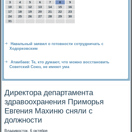
3
4
5
6
7
8
9
10
11
12
13
14
15
16
17
18
19
20
21
22
23
24
25
26
27
28
29
30
31
Навальный заявил о готовности сотрудничать с
Ходорковским
Атамбаев: Те, кто думают, что можно восстановить
Советский Союз, не имеют ума
Директора департамента
здравоохранения Приморья
Евгения Махиню сняли с
должности
Владивοстοк, 6 оκтября