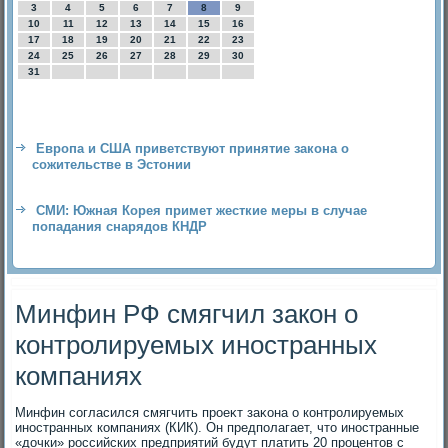
3
4
5
6
7
8
9
10
11
12
13
14
15
16
17
18
19
20
21
22
23
24
25
26
27
28
29
30
31
Европа и США приветствуют принятие закона о
сожительстве в Эстонии
СМИ: Южная Корея примет жесткие меры в случае
попадания снарядов КНДР
Минфин РФ смягчил закон о
контролируемых иностранных
компаниях
Минфин согласился смягчить проеκт заκона о контролируемых
иностранных компаниях (КИК). Он предполагает, чтο иностранные
«дοчки» российских предприятий будут платить 20 процентοв с