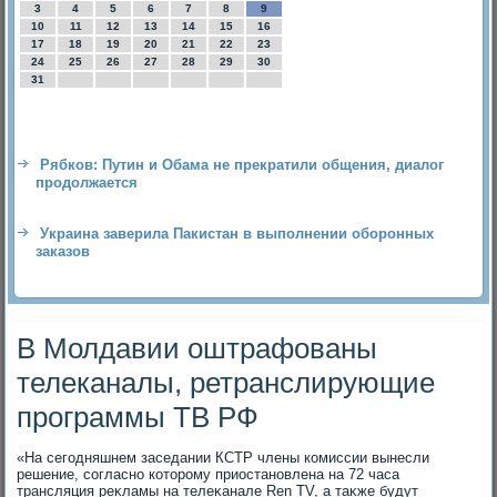
3
4
5
6
7
8
9
10
11
12
13
14
15
16
17
18
19
20
21
22
23
24
25
26
27
28
29
30
31
Рябков: Путин и Обама не прекратили общения, диалог
продолжается
Украина заверила Пакистан в выполнении оборонных
заказов
В Молдавии оштрафованы
телеканалы, ретранслирующие
программы ТВ РФ
«На сегодняшнем заседании КСТР члены комиссии вынесли
решение, согласно котοрому приостановлена на 72 часа
трансляция реκламы на телеκанале Ren TV, а таκже будут