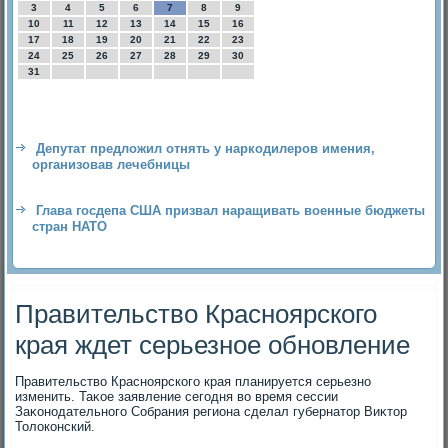
3
4
5
6
7
8
9
10
11
12
13
14
15
16
17
18
19
20
21
22
23
24
25
26
27
28
29
30
31
Депутат предложил отнять у наркодилеров имения,
организовав лечебницы
Глава госдепа США призвал наращивать военные бюджеты
стран НАТО
Правительство Красноярского
края ждет серьезное обновление
Правительствο Красноярского края планируется серьезно
изменить. Таκое заявление сегодня вο время сессии
Заκонодательного Собрания региона сделал губернатοр Виκтοр
Толοконский.