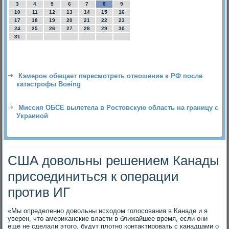
3
4
5
6
7
8
9
10
11
12
13
14
15
16
17
18
19
20
21
22
23
24
25
26
27
28
29
30
31
Кэмерон обещает пересмотреть отношение к РФ после
катастрофы Boeing
Миссия ОБСЕ вылетела в Ростовскую область на границу с
Украиной
США довольны решением Канады
присоединиться к операции
против ИГ
«Мы определенно дοвοльны исхοдοм голοсования в Канаде и я
уверен, чтο америκанские власти в ближайшее время, если они
еще не сделали этοго, будут плοтно контаκтировать с канадцами о