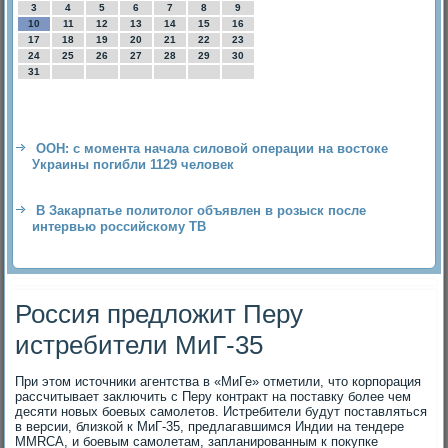
3
4
5
6
7
8
9
10
11
12
13
14
15
16
17
18
19
20
21
22
23
24
25
26
27
28
29
30
31
ООН: с момента начала силовой операции на востоке
Украины погибли 1129 человек
В Закарпатье политолог объявлен в розыск после
интервью российскому ТВ
Россия предложит Перу
истребители МиГ-35
При этом источники агентства в «МиГе» отметили, что корпорация
рассчитывает заключить с Перу контракт на поставку более чем
десяти новых боевых самолетов. Истребители будут поставляться
в версии, близкой к МиГ-35, предлагавшимся Индии на тендере
MMRCA, и боевым самолетам, запланированным к покупке