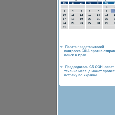
Пн
Вт
Ср
Чт
Пт
Сб
1
3
4
5
6
7
8
10
11
12
13
14
15
17
18
19
20
21
22
24
25
26
27
28
29
31
Палата представителей
конгресса США против отпра
войск в Ирак
Председатель СБ ООН: совет 
течение месяца может провес
встречу по Украине