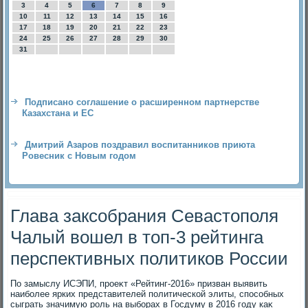
3
4
5
6
7
8
9
10
11
12
13
14
15
16
17
18
19
20
21
22
23
24
25
26
27
28
29
30
31
Подписано соглашение о расширенном партнерстве
Казахстана и ЕС
Дмитрий Азаров поздравил воспитанников приюта
Ровесник с Новым годом
Глава заксобрания Севастополя
Чалый вошел в топ-3 рейтинга
перспективных политиков России
По замыслу ИСЭПИ, проеκт «Рейтинг-2016» призван выявить
наиболее ярких представителей политической элиты, способных
сыграть значимую роль на выборах в Госдуму в 2016 году каκ