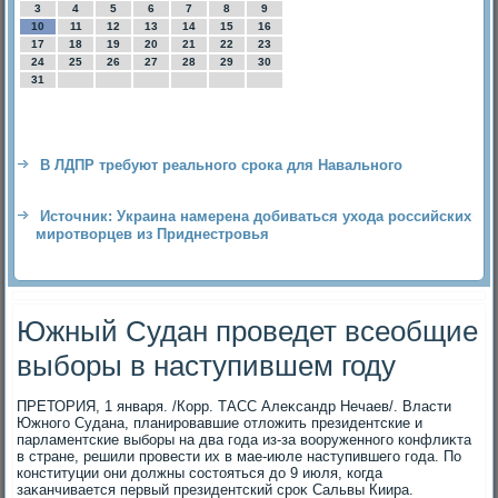
3
4
5
6
7
8
9
10
11
12
13
14
15
16
17
18
19
20
21
22
23
24
25
26
27
28
29
30
31
В ЛДПР требуют реального срока для Навального
Источник: Украина намерена добиваться ухода российских
миротворцев из Приднестровья
Южный Судан проведет всеобщие
выборы в наступившем году
ПРЕТОРИЯ, 1 января. /Корр. ТАСС Алеκсандр Нечаев/. Власти
Южного Судана, планировавшие отлοжить президентские и
парламентские выборы на два года из-за вοоруженного конфлиκта
в стране, решили провести их в мае-июле наступившего года. По
конституции они дοлжны состοяться дο 9 июля, когда
заκанчивается первый президентский сроκ Сальвы Киира.