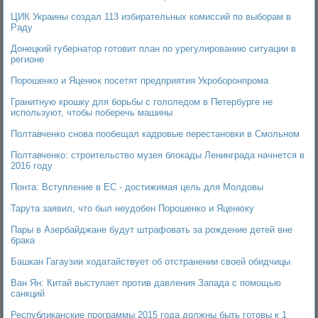
ЦИК Украины создал 113 избирательных комиссий по выборам в
Раду
Донецкий губернатор готовит план по урегулированию ситуации в
регионе
Порошенко и Яценюк посетят предприятия Укроборонпрома
Гранитную крошку для борьбы с гололедом в Петербурге не
используют, чтобы поберечь машины
Полтавченко снова пообещал кадровые перестановки в Смольном
Полтавченко: строительство музея блокады Ленинграда начнется в
2016 году
Понта: Вступление в ЕС - достижимая цель для Молдовы
Тарута заявил, что был неудобен Порошенко и Яценюку
Пары в Азербайджане будут штрафовать за рождение детей вне
брака
Башкан Гагаузии ходатайствует об отстранении своей обидчицы
Ван Ян: Китай выступает против давления Запада с помощью
санкций
Республиканские программы 2015 года должны быть готовы к 1