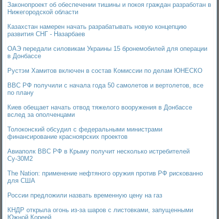
Законопроект об обеспечении тишины и покоя граждан разработан в
Нижегородской области
Казахстан намерен начать разрабатывать новую концепцию
развития СНГ - Назарбаев
ОАЭ передали силовикам Украины 15 бронемобилей для операции
в Донбассе
Рустэм Хамитов включен в состав Комиссии по делам ЮНЕСКО
ВВС РФ получили с начала года 50 самолетов и вертолетов, все
по плану
Киев обещает начать отвод тяжелого вооружения в Донбассе
вслед за ополченцами
Толоконский обсудил с федеральными министрами
финансирование красноярских проектов
Авиаполк ВВС РФ в Крыму получит несколько истребителей
Су-30М2
The Nation: применение нефтяного оружия против РФ рискованно
для США
России предложили назвать временную цену на газ
КНДР открыла огонь из-за шаров с листовками, запущенными
Южной Кореей