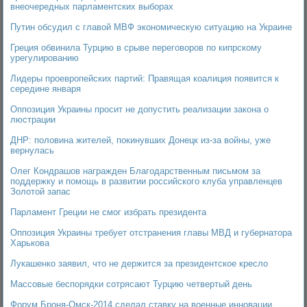
внеочередных парламентских выборах
Путин обсудил с главой МВФ экономическую ситуацию на Украине
Греция обвинила Турцию в срыве переговоров по кипрскому
урегулированию
Лидеры проевропейских партий: Правящая коалиция появится к
середине января
Оппозиция Украины просит не допустить реализации закона о
люстрации
ДНР: половина жителей, покинувших Донецк из-за войны, уже
вернулась
Олег Кондрашов награжден Благодарственным письмом за
поддержку и помощь в развитии российского клуба управленцев
Золотой запас
Парламент Греции не смог избрать президента
Оппозиция Украины требует отстранения главы МВД и губернатора
Харькова
Лукашенко заявил, что не держится за президентское кресло
Массовые беспорядки сотрясают Турцию четвертый день
Форум Броня-Омск-2014 сделал ставку на военные инновации