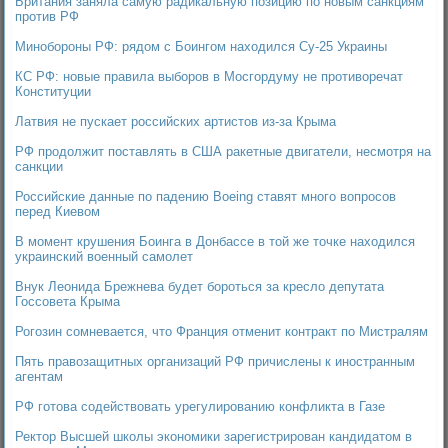
Британия заняла самую радикальную позицию по новым санкциям
против РФ
Минобороны РФ: рядом с Боингом находился Су-25 Украины
КС РФ: новые правила выборов в Мосгордуму не противоречат
Конституции
Латвия не пускает российских артистов из-за Крыма
РФ продолжит поставлять в США ракетные двигатели, несмотря на
санкции
Российские данные по падению Boeing ставят много вопросов
перед Киевом
В момент крушения Боинга в Донбассе в той же точке находился
украинский военный самолет
Внук Леонида Брежнева будет бороться за кресло депутата
Госсовета Крыма
Рогозин сомневается, что Франция отменит контракт по Мистралям
Пять правозащитных организаций РФ причислены к иностранным
агентам
РФ готова содействовать урегулированию конфликта в Газе
Ректор Высшей школы экономики зарегистрирован кандидатом в