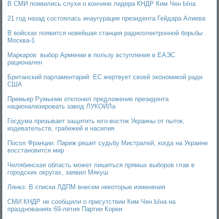
В СМИ появились слухи о кончине лидера КНДР Ким Чен Ына
21 год назад состоялась инаугурация президента Гейдара Алиева
В войсках появится новейшая станция радиоэлектронной борьбы
Москва-1
Маркаров: выбор Армении в пользу вступления в ЕАЭС
рационален
Британский парламентарий: ЕС жертвует своей экономикой ради
США
Премьер Румынии отклонил предложение президента
национализировать завод ЛУКОЙЛа
Госдума призывает защитить юго-восток Украины от пыток,
издевательств, грабежей и насилия
Посол Франции: Париж решит судьбу Мистралей, когда на Украине
восстановится мир
Челябинская область может лишиться прямых выборов глав в
городских округах, заявил Мякуш
Лянкэ: В списки ЛДПМ внесем некоторые изменения
СМИ КНДР не сообщили о присутствии Ким Чен Ына на
празднованиях 69-летия Партии Кореи