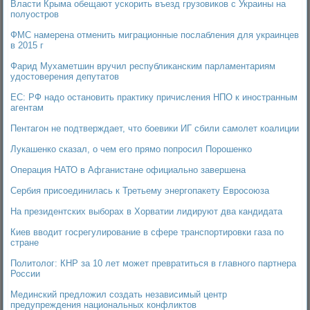
Власти Крыма обещают ускорить въезд грузовиков с Украины на
полуостров
ФМС намерена отменить миграционные послабления для украинцев
в 2015 г
Фарид Мухаметшин вручил республиканским парламентариям
удостоверения депутатов
ЕС: РФ надо остановить практику причисления НПО к иностранным
агентам
Пентагон не подтверждает, что боевики ИГ сбили самолет коалиции
Лукашенко сказал, о чем его прямо попросил Порошенко
Операция НАТО в Афганистане официально завершена
Сербия присоединилась к Третьему энергопакету Евросоюза
На президентских выборах в Хорватии лидируют два кандидата
Киев вводит госрегулирование в сфере транспортировки газа по
стране
Политолог: КНР за 10 лет может превратиться в главного партнера
России
Мединский предложил создать независимый центр
предупреждения национальных конфликтов