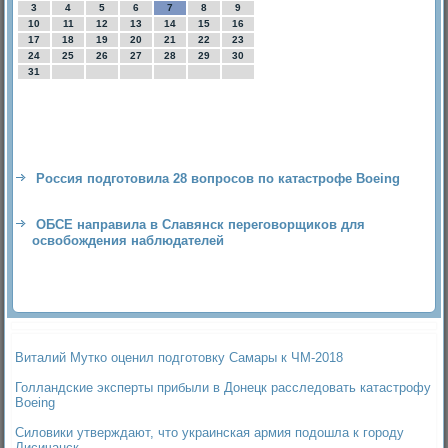
3
4
5
6
7
8
9
10
11
12
13
14
15
16
17
18
19
20
21
22
23
24
25
26
27
28
29
30
31
Россия подготовила 28 вопросов по катастрофе Boeing
ОБСЕ направила в Славянск переговорщиков для
освобождения наблюдателей
Виталий Мутко оценил подготовку Самары к ЧМ-2018
Голландские эксперты прибыли в Донецк расследовать катастрофу
Boeing
Силовики утверждают, что украинская армия подошла к городу
Лисичанск