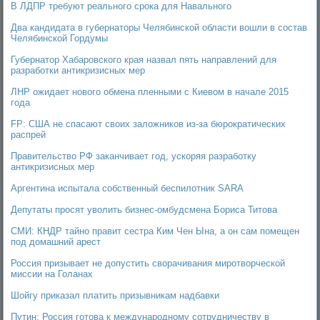
В ЛДПР требуют реального срока для Навального
Два кандидата в губернаторы Челябинской области вошли в состав
Челябинской Гордумы
Губернатор Хабаровского края назвал пять направлений для
разработки антикризисных мер
ЛНР ожидает нового обмена пленными с Киевом в начале 2015
года
FP: США не спасают своих заложников из-за бюрократических
распрей
Правительство РФ заканчивает год, ускоряя разработку
антикризисных мер
Аргентина испытала собственный беспилотник SARA
Депутаты просят уволить бизнес-омбудсмена Бориса Титова
СМИ: КНДР тайно правит сестра Ким Чен Ына, а он сам помещен
под домашний арест
Россия призывает не допустить сворачивания миротворческой
миссии на Голанах
Шойгу приказал платить призывникам надбавки
Путин: Россия готова к международному сотрудничеству в