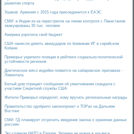
развитии спорта
Ушаков: Армения с 2015 года присоединится к ЕАЭС
СМИ: в Индии из-за перестрелок на линии контроля с Пакистаном
эвакуированы 30 тыс. человек
Америка укротила свой бюджет
США нанесли девять авиаударов по боевикам ИГ в сирийском
Кобани
Приморье укрепило позиции в рейтинге социально-политической
устойчивости регионов
Диетическое мясо индейки появится на хабаровских прилавках -
Левинталь
Белый дом отрицает сообщения об умалчивании скандала с
участием Секретной службы США
Жители Приморья определят, кому вручать региональные награды
Правительство одобрило законопроект о ТОРах на Дальнем
Востоке
СМИ: ГД планирует отсрочить введение закона о хранении данных
россиян
Экс-главком НАТО в Европе: Украина не нужна в альянсе