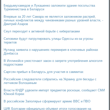
Бердымухамедов и Лукашенко заложили здание посольства
Туркменистана в Беларуси
Впервые за 20 лет Самара не является заложником распрей,
личных конфликтов между чиновниками разных уровней власти, -
Дмитрий Азаров
Сеул переходит к активной борьбе с кибератаками
Силовики будут патрулировать улицы Одессы из-за угрозы
терактов
Нуланд заявила о нарушениях перемирия в ключевых районах
Донбасса
В Иллинойсе ужесточают закон о запрете употребления алкоголя
подростками
Саргсян прибыл в Беларусь для участия в саммитах
Российские следователи собрались на Украину для беседы с
летчиком Волошиным
Власти КНДР удвоили импорт предметов роскоши, сообщают СМИ
Южной Кореи
В российском Заполярье сформируют армию ВВС и ПВО
ЦИК Болгарии официально объявил итоги голосования на