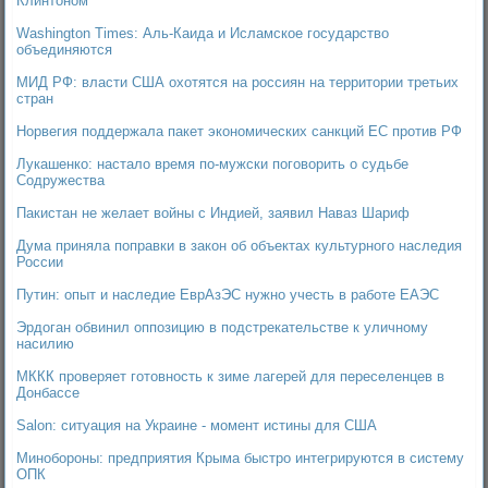
Клинтоном
Washington Times: Аль-Каида и Исламское государство
объединяются
МИД РФ: власти США охотятся на россиян на территории третьих
стран
Норвегия поддержала пакет экономических санкций ЕС против РФ
Лукашенко: настало время по-мужски поговорить о судьбе
Содружества
Пакистан не желает войны с Индией, заявил Наваз Шариф
Дума приняла поправки в закон об объектах культурного наследия
России
Путин: опыт и наследие ЕврАзЭС нужно учесть в работе ЕАЭС
Эрдоган обвинил оппозицию в подстрекательстве к уличному
насилию
МККК проверяет готовность к зиме лагерей для переселенцев в
Донбассе
Salon: ситуация на Украине - момент истины для США
Минобороны: предприятия Крыма быстро интегрируются в систему
ОПК