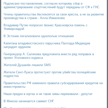
Подписано постановление, согласно которому сбор и
администрирование соцотчислений будут переданы от СФ к ГНС
Члены правительства беспокоятся за свои кресла, а не за развитие
производства в стране - Алла Измалкова
Владимир Путин попросил бизнес Красноярска помочь с
Универсиадой
В Эстонии легализовали однополые отношения
Капитана владивостокского парусника Паллада Медведев
наградил орденом
Генпрокурор А. Салянова предложила внести ряд поправок в
проект Уголовного кодекса
Жителей Душанбе лишили SMS
Жители Сент-Луиса протестуют против убийства полицейским
подростка
Правительство РФ изменило правила субсидирования кредитов на
инвестпроекты
Наши предки в юртах и не такие зимы переживали - депутат
В Минске начинается саммит СНГ