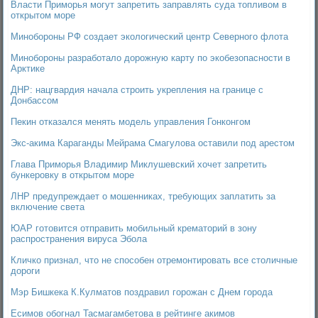
Власти Приморья могут запретить заправлять суда топливом в
открытом море
Минобороны РФ создает экологический центр Северного флота
Минобороны разработало дорожную карту по экобезопасности в
Арктике
ДНР: нацгвардия начала строить укрепления на границе с
Донбассом
Пекин отказался менять модель управления Гонконгом
Экс-акима Караганды Мейрама Смагулова оставили под арестом
Глава Приморья Владимир Миклушевский хочет запретить
бункеровку в открытом море
ЛНР предупреждает о мошенниках, требующих заплатить за
включение света
ЮАР готовится отправить мобильный крематорий в зону
распространения вируса Эбола
Кличко признал, что не способен отремонтировать все столичные
дороги
Мэр Бишкека К.Кулматов поздравил горожан с Днем города
Есимов обогнал Тасмагамбетова в рейтинге акимов