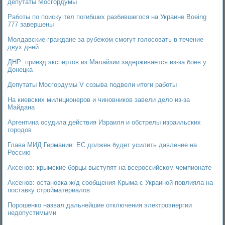
депутаты Мосгордумы
Работы по поиску тел погибших разбившегося на Украине Boeing
777 завершены
Молдавские граждане за рубежом смогут голосовать в течение
двух дней
ДНР: приезд экспертов из Малайзии задерживается из-за боев у
Донецка
Депутаты Мосгордумы V созыва подвели итоги работы
На киевских милиционеров и чиновников завели дело из-за
Майдана
Аргентина осудила действия Израиля и обстрелы израильских
городов
Глава МИД Германии: ЕС должен будет усилить давление на
Россию
Аксенов: крымские борцы выступят на всероссийском чемпионате
Аксенов: остановка ж/д сообщения Крыма с Украиной повлияла на
поставку стройматериалов
Порошенко назвал дальнейшие отключения электроэнергии
недопустимыми