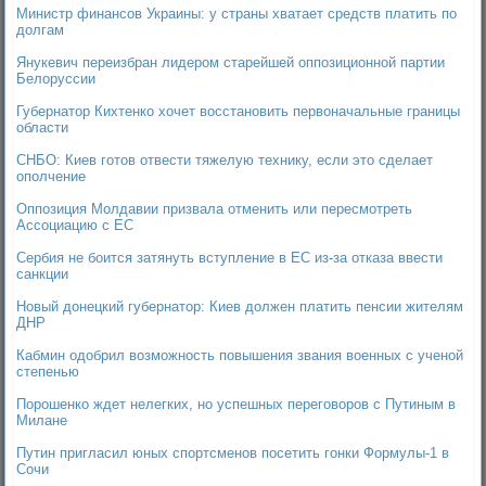
Министр финансов Украины: у страны хватает средств платить по
долгам
Янукевич переизбран лидером старейшей оппозиционной партии
Белоруссии
Губернатор Кихтенко хочет восстановить первоначальные границы
области
СНБО: Киев готов отвести тяжелую технику, если это сделает
ополчение
Оппозиция Молдавии призвала отменить или пересмотреть
Ассоциацию с ЕС
Сербия не боится затянуть вступление в ЕС из-за отказа ввести
санкции
Новый донецкий губернатор: Киев должен платить пенсии жителям
ДНР
Кабмин одобрил возможность повышения звания военных с ученой
степенью
Порошенко ждет нелегких, но успешных переговоров с Путиным в
Милане
Путин пригласил юных спортсменов посетить гонки Формулы-1 в
Сочи