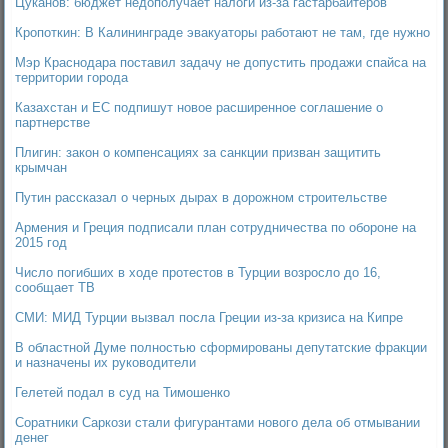
Цуканов: бюджет недополучает налоги из-за гастарбайтеров
Кропоткин: В Калининграде эвакуаторы работают не там, где нужно
Мэр Краснодара поставил задачу не допустить продажи спайса на
территории города
Казахстан и ЕС подпишут новое расширенное соглашение о
партнерстве
Плигин: закон о компенсациях за санкции призван защитить
крымчан
Путин рассказал о черных дырах в дорожном строительстве
Армения и Греция подписали план сотрудничества по обороне на
2015 год
Число погибших в ходе протестов в Турции возросло до 16,
сообщает ТВ
СМИ: МИД Турции вызвал посла Греции из-за кризиса на Кипре
В областной Думе полностью сформированы депутатские фракции
и назначены их руководители
Гелетей подал в суд на Тимошенко
Соратники Саркози стали фигурантами нового дела об отмывании
денег