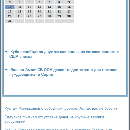
3
4
5
6
7
8
9
10
11
12
13
14
15
16
17
18
19
20
21
22
23
24
25
26
27
28
29
30
31
Куба освободила двух заключенных из согласованного с
США списка
Валери Амос: СБ ООН делает недостаточно для помощи
нуждающимся в Сирии
Рустам Минниханов о собранном урожае: Аллах нас не бросил
Силуанов признал отсутствие денег на крупные закупки
вооружений