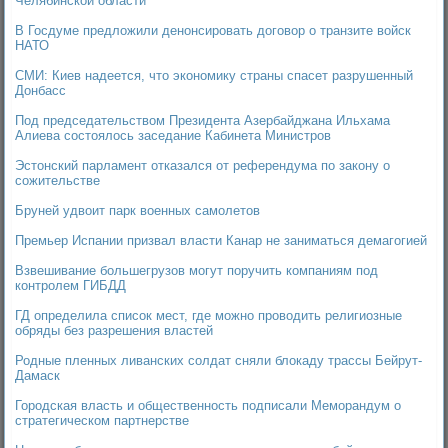
Челябинской области
В Госдуме предложили денонсировать договор о транзите войск
НАТО
СМИ: Киев надеется, что экономику страны спасет разрушенный
Донбасс
Под председательством Президента Азербайджана Ильхама
Алиева состоялось заседание Кабинета Министров
Эстонский парламент отказался от референдума по закону о
сожительстве
Бруней удвоит парк военных самолетов
Премьер Испании призвал власти Канар не заниматься демагогией
Взвешивание большегрузов могут поручить компаниям под
контролем ГИБДД
ГД определила список мест, где можно проводить религиозные
обряды без разрешения властей
Родные пленных ливанских солдат сняли блокаду трассы Бейрут-
Дамаск
Городская власть и общественность подписали Меморандум о
стратегическом партнерстве