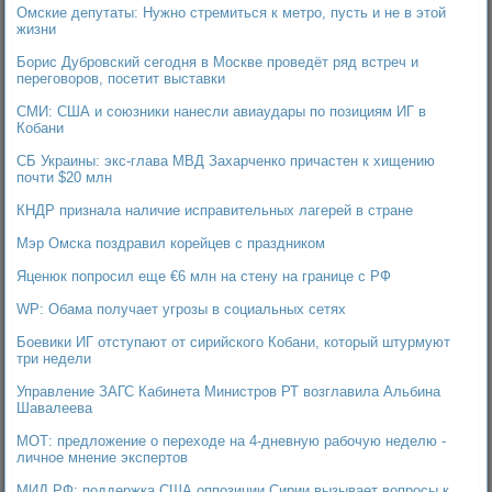
Омские депутаты: Нужно стремиться к метро, пусть и не в этой
жизни
Борис Дубровский сегодня в Москве проведёт ряд встреч и
переговоров, посетит выставки
СМИ: США и союзники нанесли авиаудары по позициям ИГ в
Кобани
СБ Украины: экс-глава МВД Захарченко причастен к хищению
почти $20 млн
КНДР признала наличие исправительных лагерей в стране
Мэр Омска поздравил корейцев с праздником
Яценюк попросил еще €6 млн на стену на границе с РФ
WP: Обама получает угрозы в социальных сетях
Боевики ИГ отступают от сирийского Кобани, который штурмуют
три недели
Управление ЗАГС Кабинета Министров РТ возглавила Альбина
Шавалеева
МОТ: предложение о переходе на 4-дневную рабочую неделю -
личное мнение экспертов
МИД РФ: поддержка США оппозиции Сирии вызывает вопросы к