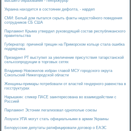
высшего образования - генпрокурор
Украина находится в состоянии дефолта, - нардеп
СМИ: Белый дом пытался скрыть факты недостойного поведения
сотрудников СБ США
Парламент Крыма утвердил руководящий состав республиканского
правительства
Губернатор: причиной трещин на Приморском кольце стала ошибка
подрядчика
Президент РТ выступил за увеличение присутствия татарстанской
сельхозпродукции в торговых сетях
Владимир Новожилов избран главой МСУ городского округа
Сокольский Нижегородской области
Женщины-примары потребовали от властей гендерного равенства в
госструктурах
Нарышкин: спикер ПАСЕ заинтересована во взаимодействии с
Россией
Парламент Эстонии легализовал однополые союзы
Лозунги УПА могут стать официальными в армии Украины
Белорусские депутаты ратифицировали договор о ЕАЭС