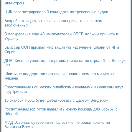
министром
ЦИК зарегистрировала 3 кандидата по требованию судов
Бахрейн отрицает, что сын короля причастен к пыткам
заключенных
В воскресенье еще 40 наблюдателей ОБСЕ должны прибыть в
Украину
Эмиссар ООН призвал мир защитить население Кобани от ИГ в
Сирии
ДНР: Киев не уведомлял о режиме тишины, но стрельбы в Донецке
нет
Шииты не поддержали назначение нового премьер-министра
Йемена
Ожесточенные бои между ливийскими военными и боевикам идут
под Триполи
15 октября Ярош будет дебатировать с Дартом Вейдером
Роспотребнадзор готов выделить новую помощь для борьбы с
Эболой
МИД Эстонии: суверенитет Палестины не решит кризис на
Ближнем Востоке