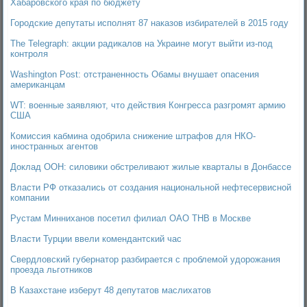
Хабаровского края по бюджету
Городские депутаты исполнят 87 наказов избирателей в 2015 году
The Telegraph: акции радикалов на Украине могут выйти из-под
контроля
Washington Post: отстраненность Обамы внушает опасения
американцам
WT: военные заявляют, что действия Конгресса разгромят армию
США
Комиссия кабмина одобрила cнижение штрафов для НКО-
иностранных агентов
Доклад ООН: силовики обстреливают жилые кварталы в Донбассе
Власти РФ отказались от создания национальной нефтесервисной
компании
Рустам Минниханов посетил филиал ОАО ТНВ в Москве
Власти Турции ввели комендантский час
Свердловский губернатор разбирается с проблемой удорожания
проезда льготников
В Казахстане изберут 48 депутатов маслихатов