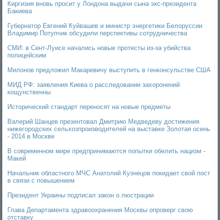
Киргизия вновь просит у Лондона выдачи сына экс-президента
Бакиева
Губернатор Евгений Куйвашев и министр энергетики Белоруссии
Владимир Потупчик обсудили перспективы сотрудничества
СМИ: в Сент-Луисе начались новые протесты из-за убийства
полицейским
Милонов предложил Макаревичу выступить в генконсульстве США
МИД РФ: заявления Киева о расследовании захоронений
кощунственны
Исторический стандарт переносят на новые предметы
Валерий Шанцев презентовал Дмитрию Медведеву достижения
нижегородских сельхозпроизводителей на выставке Золотая осень
- 2014 в Москве
В современном мире предпринимаются попытки обелить нацизм -
Макей
Начальник областного МЧС Анатолий Кузнецов покидает свой пост
в связи с повышением
Президент Украины подписал закон о люстрации
Глава Департамента здравоохранения Москвы опроверг свою
отставку