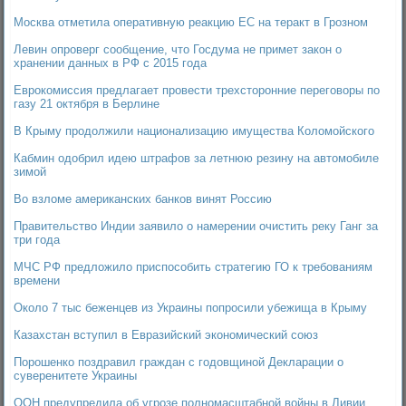
Москва отметила оперативную реакцию ЕС на теракт в Грозном
Левин опроверг сообщение, что Госдума не примет закон о
хранении данных в РФ с 2015 года
Еврокомиссия предлагает провести трехсторонние переговоры по
газу 21 октября в Берлине
В Крыму продолжили национализацию имущества Коломойского
Кабмин одобрил идею штрафов за летнюю резину на автомобиле
зимой
Во взломе американских банков винят Россию
Правительство Индии заявило о намерении очистить реку Ганг за
три года
МЧС РФ предложило приспособить стратегию ГО к требованиям
времени
Около 7 тыс беженцев из Украины попросили убежища в Крыму
Казахстан вступил в Евразийский экономический союз
Порошенко поздравил граждан с годовщиной Декларации о
суверенитете Украины
ООН предупредила об угрозе полномасштабной войны в Ливии