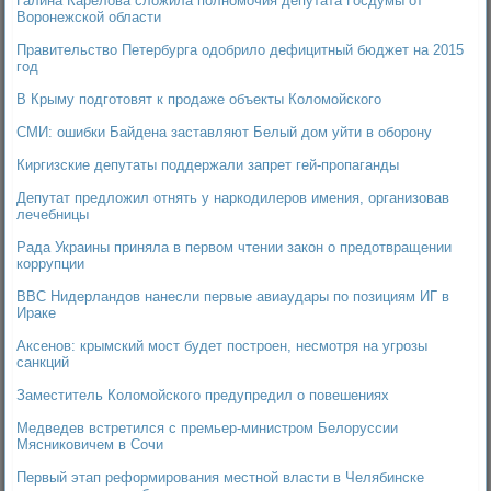
Галина Карелова сложила полномочия депутата Госдумы от
Воронежской области
Правительство Петербурга одобрило дефицитный бюджет на 2015
год
В Крыму подготовят к продаже объекты Коломойского
СМИ: ошибки Байдена заставляют Белый дом уйти в оборону
Киргизские депутаты поддержали запрет гей-пропаганды
Депутат предложил отнять у наркодилеров имения, организовав
лечебницы
Рада Украины приняла в первом чтении закон о предотвращении
коррупции
ВВС Нидерландов нанесли первые авиаудары по позициям ИГ в
Ираке
Аксенов: крымский мост будет построен, несмотря на угрозы
санкций
Заместитель Коломойского предупредил о повешениях
Медведев встретился с премьер-министром Белоруссии
Мясниковичем в Сочи
Первый этап реформирования местной власти в Челябинске