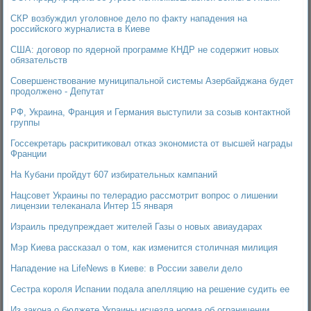
СКР возбуждил уголовное дело по факту нападения на
российского журналиста в Киеве
США: договор по ядерной программе КНДР не содержит новых
обязательств
Совершенствование муниципальной системы Азербайджана будет
продолжено - Депутат
РФ, Украина, Франция и Германия выступили за созыв контактной
группы
Госсекретарь раскритиковал отказ экономиста от высшей награды
Франции
На Кубани пройдут 607 избирательных кампаний
Нацсовет Украины по телерадио рассмотрит вопрос о лишении
лицензии телеканала Интер 15 января
Израиль предупреждает жителей Газы о новых авиаударах
Мэр Киева рассказал о том, как изменится столичная милиция
Нападение на LifeNews в Киеве: в России завели дело
Сестра короля Испании подала апелляцию на решение судить ее
Из закона о бюджете Украины исчезла норма об ограничении