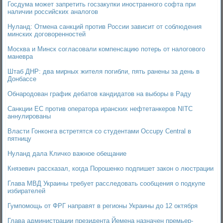
Госдума может запретить госзакупки иностранного софта при
наличии российских аналогов
Нуланд: Отмена санкций против России зависит от соблюдения
минских договоренностей
Москва и Минск согласовали компенсацию потерь от налогового
маневра
Штаб ДНР: два мирных жителя погибли, пять ранены за день в
Донбассе
Обнародован график дебатов кандидатов на выборы в Раду
Санкции ЕС против оператора иранских нефтетанкеров NITC
аннулированы
Власти Гонконга встретятся со студентами Occupy Central в
пятницу
Нуланд дала Кличко важное обещание
Князевич рассказал, когда Порошенко подпишет закон о люстрации
Глава МВД Украины требует расследовать сообщения о подкупе
избирателей
Гумпомощь от ФРГ направят в регионы Украины до 12 октября
Глава администрации президента Йемена назначен премьер-