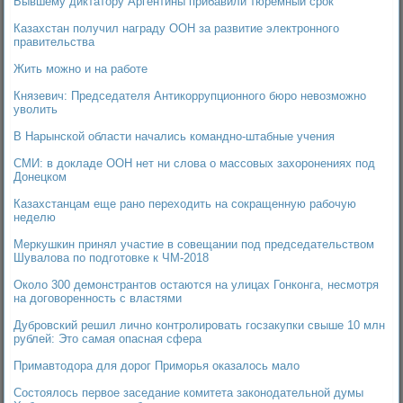
Бывшему диктатору Аргентины прибавили тюремный срок
Казахстан получил награду ООН за развитие электронного
правительства
Жить можно и на работе
Князевич: Председателя Антикоррупционного бюро невозможно
уволить
В Нарынской области начались командно-штабные учения
СМИ: в докладе ООН нет ни слова о массовых захоронениях под
Донецком
Казахстанцам еще рано переходить на сокращенную рабочую
неделю
Меркушкин принял участие в совещании под председательством
Шувалова по подготовке к ЧМ-2018
Около 300 демонстрантов остаются на улицах Гонконга, несмотря
на договоренность с властями
Дубровский решил лично контролировать госзакупки свыше 10 млн
рублей: Это самая опасная сфера
Примавтодора для дорог Приморья оказалось мало
Состоялось первое заседание комитета законодательной думы